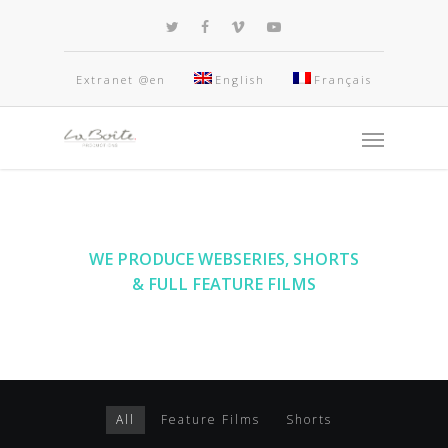
Extranet @en
English
Français
WE PRODUCE WEBSERIES, SHORTS
& FULL
FEAT
UR
E FILMS
All
Feature Films
Shorts