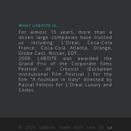
WHAT LABOITE IS…
For almost 15 years, more than a
dozen large companies have trusted
us including: L'Oreal, Coca-Cola
France, Coca-Cola Atlanta, Orange,
Globe Cast, Nissan, EDF...
2009: LABOITE was awarded the
Grand Prix of the Corporate films
Festival of Creusot (European
institutional Film Festival ) for the
film "A fountain in Italy" directed by
Pascal Fellous for L'Oreal Luxury and
Codes.
© 2026 LaBoîte. Made with love by
La