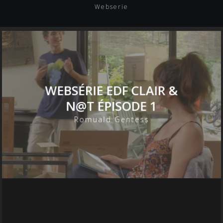
Webserie
WEBSÉRIE EDF CLAIR &
N@T ÉPISODE 1
Romuald Gentess