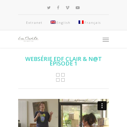
Extranet
English
Français
WEBSÉRIE EDF CLAIR & N@T
ÉPISODE 1