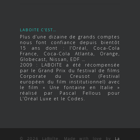
LABOITE C’EST…
Plus d’une dizaine de grands comptes
nous font confiance depuis bientôt
15 ans dont : l’Oréal, Coca-Cola
France, Coca-Cola Atlanta, Orange,
Globecast, Nissan, EDF …
2009 : LABOITE a été récompensée
par le Grand Prix du festival de films
Corporate du Creusot (Festival
européen du film institutionnel) avec
le film « Une fontaine en Italie »
réalisé par Pascal Fellous pour
L’Oréal Luxe et le Codes.
© 2026 LaBoîte. Made with love by
La