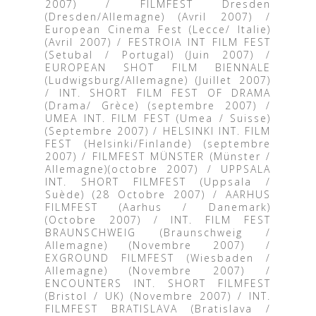
2007) / FILMFEST Dresden
(Dresden/Allemagne) (Avril 2007) /
European Cinema Fest (Lecce/ Italie)
(Avril 2007) / FESTROIA INT FILM FEST
(Setubal / Portugal) (Juin 2007) /
EUROPEAN SHOT FILM BIENNALE
(Ludwigsburg/Allemagne) (Juillet 2007)
/ INT. SHORT FILM FEST OF DRAMA
(Drama/ Grèce) (septembre 2007) /
UMEA INT. FILM FEST (Umea / Suisse)
(Septembre 2007) / HELSINKI INT. FILM
FEST (Helsinki/Finlande) (septembre
2007) / FILMFEST MÜNSTER (Münster /
Allemagne)(octobre 2007) / UPPSALA
INT. SHORT FILMFEST (Uppsala /
Suède) (28 Octobre 2007) / AARHUS
FILMFEST (Aarhus / Danemark)
(Octobre 2007) / INT. FILM FEST
BRAUNSCHWEIG (Braunschweig /
Allemagne) (Novembre 2007) /
EXGROUND FILMFEST (Wiesbaden /
Allemagne) (Novembre 2007) /
ENCOUNTERS INT. SHORT FILMFEST
(Bristol / UK) (Novembre 2007) / INT.
FILMFEST BRATISLAVA (Bratislava /