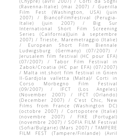
(Chypre) (avril 2007) / Corti da Sogni
(Ravenna-Italie) (mai 2007) / Guerilla
Film Fest (Washington, USA) (juin
2007) / BiancoFilmFestival (Perugia-
Italie) (juin 2007) / Big Sur
International Short Film Screening
Series (California)(Juin à septembre
2007) / Trieste, Maremetraggio (Italie)
/ European Short Film Biennale
Ludwigsburg (Germany) (07/2007) /
Jerusalem film festival (HC pour EFA)
(07/2007) / Tabor Film Festival in
Zabok/Croatia (HC par EFA) (07/2007)
/ Malta int.short film festival in Gnien
Il-Gardjola valletta (Malta)/ Corti in
Corso Morbegno Film Festival
(09/2007) / IFCT (Los Angeles)
(November 2007) / IFCT (Orlando)
(December 2007) / C’est Chic, New
Films from France (Washington DC)
(octobre 2007) / Cortopotere (Italie)
(novembre 2007) / FIKE (Portugal)
(novembre 2007) / SOFIA FILM Festival
(Sofia/Bulgarie) (Mars 2007) / TAMPERE
FILM FEST (Tampere/Finlande) (Avril